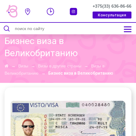
+375(33) 636-86-66
Консультация
СООБЩЕНИЕ УСПЕШНО ОТПРАВЛЕННО
Бизнес виза в
Великобританию
→
Визы
→
Визы в другие страны
→
Визы в
Великобританию
→
Бизнес виза в Великобританию